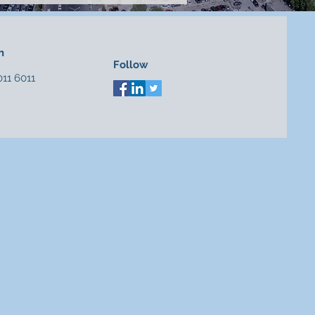
n
Follow
011 6011