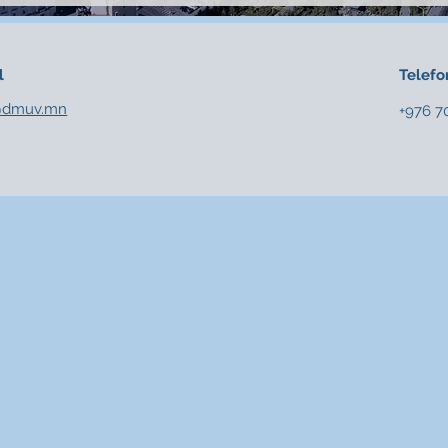
l
Telefo
@dmuv.mn
+976 7