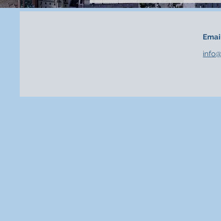
Emai
info